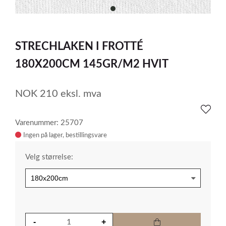
item
0
Item
1
STRECHLAKEN I FROTTÉ
of
1
180X200CM 145GR/M2 HVIT
NOK
210
eksl. mva
Varenummer: 25707
Ingen på lager
Velg størrelse: