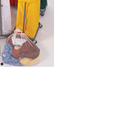
item
0