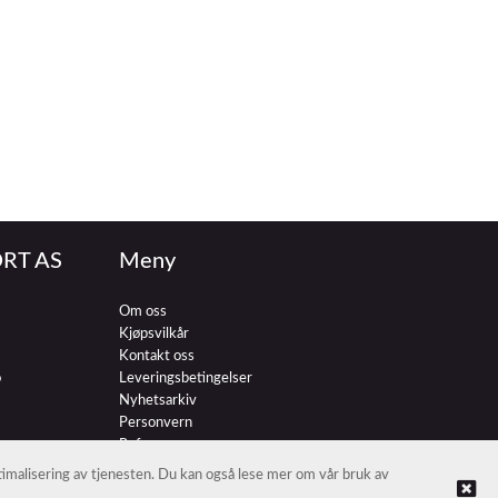
RT AS
Meny
Om oss
Kjøpsvilkår
Kontakt oss
o
Leveringsbetingelser
Nyhetsarkiv
Personvern
Referenser
ptimalisering av tjenesten. Du kan også lese mer om vår bruk av