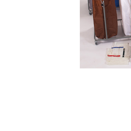
Item
1
of
1