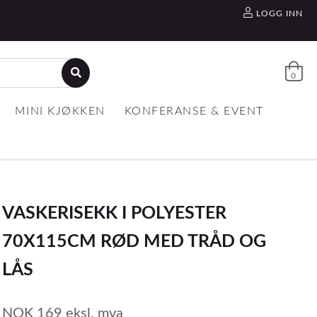
LOGG INN
0
MINI KJØKKEN
KONFERANSE & EVENT
VASKERISEKK I POLYESTER
70X115CM RØD MED TRÅD OG
LÅS
NOK
169
eksl. mva