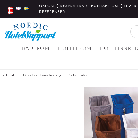
OM OSS
KJØPSVILKÅR
KONTAKT OSS
LEVER
REFERENSER
BADEROM
HOTELLROM
HOTELINNRE
« Tilbake
Du er her:
Housekeeping
Sekketraller