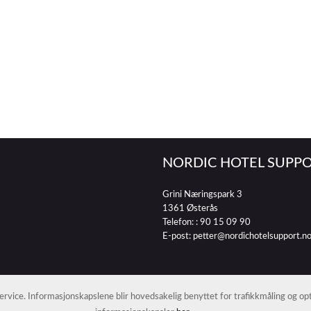
NORDIC HOTEL SUPPO
Grini Næringspark 3
1361 Østerås
Telefon: :
90 15 09 90
E-post:
petter@nordichotelsupport.n
 service. Informasjonskapslene blir hovedsakelig benyttet for trafikkmåling og o