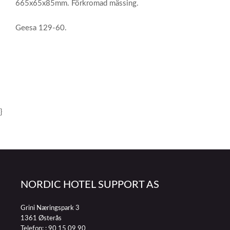
665x65x85mm. Förkromad mässing.
Geesa 129-60.
}
NORDIC HOTEL SUPPORT AS
Grini Næringspark 3
1361 Østerås
Telefon: :
90 15 09 90