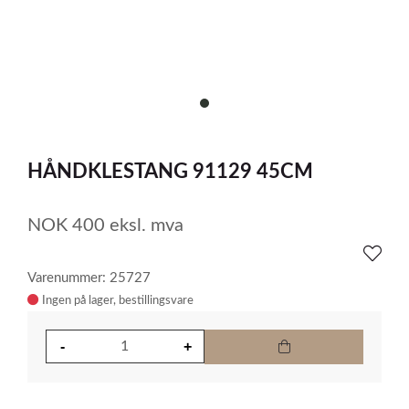
item
0
Item
1
HÅNDKLESTANG 91129 45CM
of
1
NOK
400
eksl. mva
Varenummer: 25727
Ingen på lager