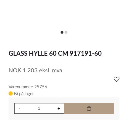
item
item
0
1
Item
1
GLASS HYLLE 60 CM 917191-60
of
2
NOK
1 203
eksl. mva
Varenummer: 25756
Få på lager