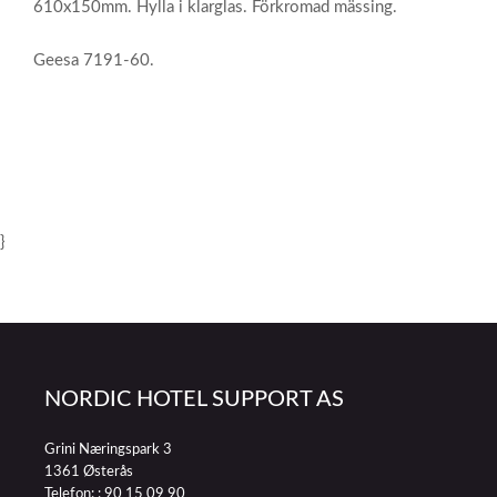
610x150mm. Hylla i klarglas. Förkromad mässing.
Geesa 7191-60.
}
NORDIC HOTEL SUPPORT AS
Grini Næringspark 3
1361 Østerås
Telefon: :
90 15 09 90