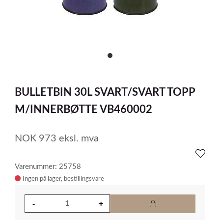
item
0
Item
1
BULLETBIN 30L SVART/SVART TOPP
of
1
M/INNERBØTTE VB460002
NOK
973
eksl. mva
Varenummer: 25758
Ingen på lager