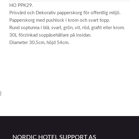
HO PPK29.
Prisvärd och Dekorativ papperskorg för offentlig miljö.
Papperskorg med pushlock i krom och svart topp.
Rund soptunna i blå, svart, grön, vit, röd, grafit eller krom.
30L förzinkad soppåsehållare på insidan.
Diameter 30,5cm, höjd 54cm.
}
NORDIC HOTEL SUPPORT AS