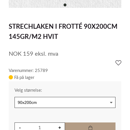
item
0
Item
1
STRECHLAKEN I FROTTÉ 90X200CM
of
1
145GR/M2 HVIT
NOK
159
eksl. mva
Varenummer: 25789
Få på lager
Velg størrelse: