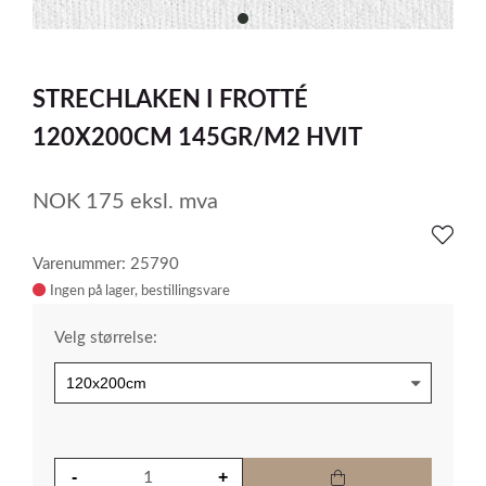
item
0
Item
1
STRECHLAKEN I FROTTÉ
of
1
120X200CM 145GR/M2 HVIT
NOK
175
eksl. mva
Varenummer: 25790
Ingen på lager
Velg størrelse: