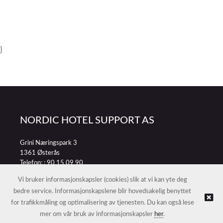
}
NORDIC HOTEL SUPPORT AS
Grini Næringspark 3
1361 Østerås
Telefon: :
90 15 09 90
E-post:
petter@nordichotelsupport.no
Vi bruker informasjonskapsler (cookies) slik at vi kan yte deg
bedre service. Informasjonskapslene blir hovedsakelig benyttet
for trafikkmåling og optimalisering av tjenesten. Du kan også lese
© NORDIC HOTEL SUPPORT AS |
Nettbutikk levert av Kréatif
mer om vår bruk av informasjonskapsler
her
.