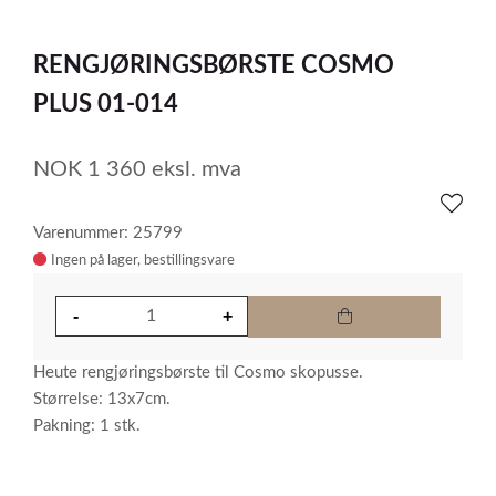
0
Item
1
RENGJØRINGSBØRSTE COSMO
of
1
PLUS 01-014
NOK
1 360
eksl. mva
Varenummer: 25799
Ingen på lager
Heute rengjøringsbørste til Cosmo skopusse.
Størrelse: 13x7cm.
Pakning: 1 stk.