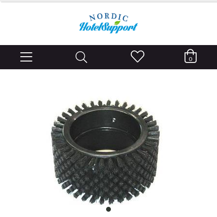
0
item