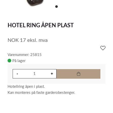
item
0
Item
1
HOTEL RING ÅPEN PLAST
of
1
NOK
17
eksl. mva
Varenummer: 25815
På lager
Hotellring åpen i plast.
Kan monteres på faste garderobestenger.