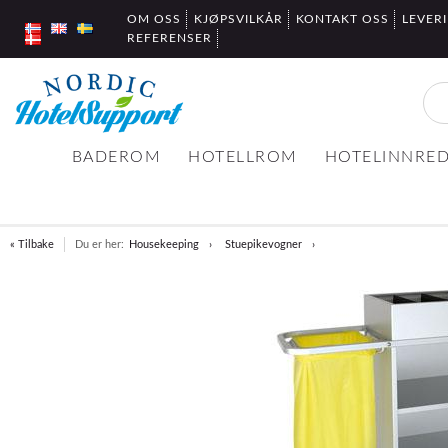
OM OSS
KJØPSVILKÅR
KONTAKT OSS
LEVER
REFERENSER
BADEROM
HOTELLROM
HOTELINNRE
« Tilbake
Du er her:
Housekeeping
Stuepikevogner