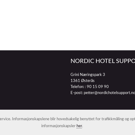
NORDIC HOTEL SUPPO
Grini Næringspark 3
1361 Østerås
Telefon: :
90 15 09 90
E-post:
petter@nordichotelsupport.n
 service. Informasjonskapslene blir hovedsakelig benyttet for trafikkmåling og o
informasjonskapsler
her
.