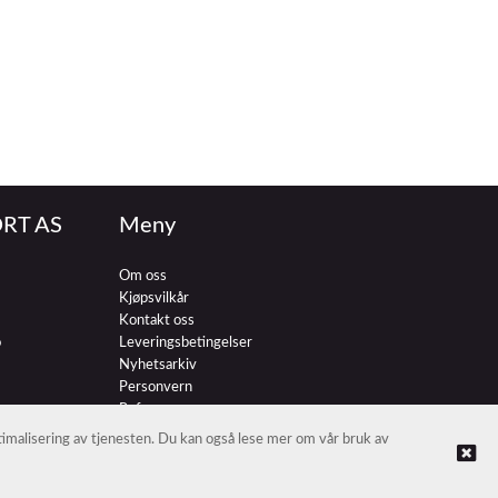
RT AS
Meny
Om oss
Kjøpsvilkår
Kontakt oss
o
Leveringsbetingelser
Nyhetsarkiv
Personvern
Referenser
ptimalisering av tjenesten. Du kan også lese mer om vår bruk av
© NORDIC HOTEL SUPPORT AS |
Nettbutikk levert av Kréatif