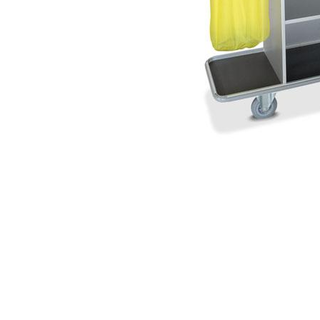
Item
1
of
1