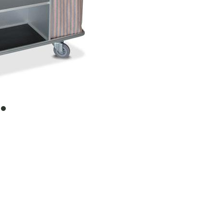
item
0