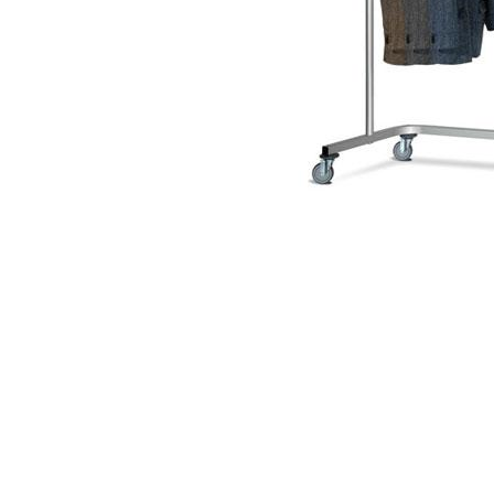
Item
1
of
1