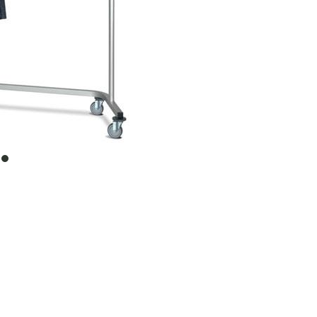
item
0