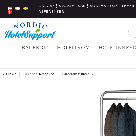
OM OSS
KJØPSVILKÅR
KONTAKT OSS
LEVER
REFERENSER
BADEROM
HOTELLROM
HOTELINNRE
« Tilbake
Du er her:
Resepsjon
Garderobestativer