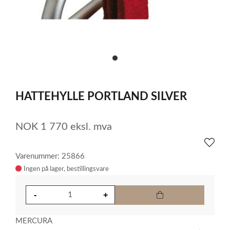
item
0
Item
1
HATTEHYLLE PORTLAND SILVER
of
1
NOK
1 770
eksl. mva
Varenummer: 25866
Ingen på lager
MERCURA