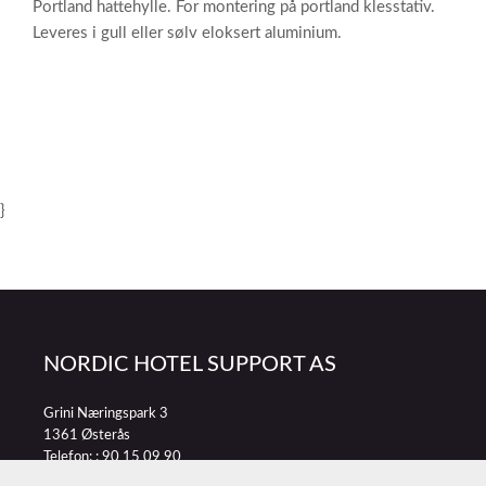
Portland hattehylle. For montering på portland klesstativ.
Leveres i gull eller sølv eloksert aluminium.
}
NORDIC HOTEL SUPPORT AS
Grini Næringspark 3
1361 Østerås
Telefon: :
90 15 09 90
E-post:
petter@nordichotelsupport.no