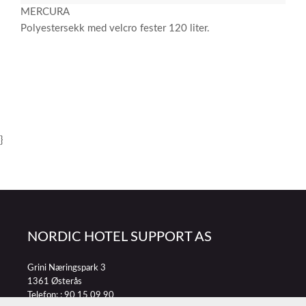
MERCURA
Polyestersekk med velcro fester 120 liter.
}
NORDIC HOTEL SUPPORT AS
Grini Næringspark 3
1361 Østerås
Telefon: :
90 15 09 90