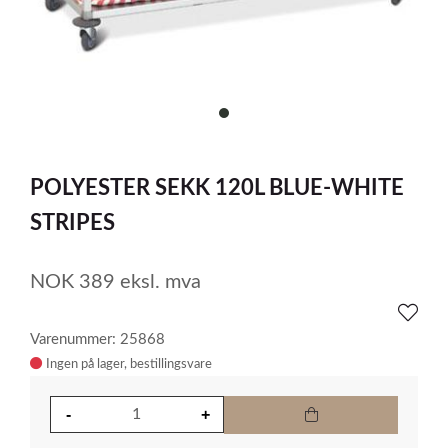
item
0
Item
1
POLYESTER SEKK 120L BLUE-WHITE
of
1
STRIPES
NOK
389
eksl. mva
Varenummer: 25868
Ingen på lager