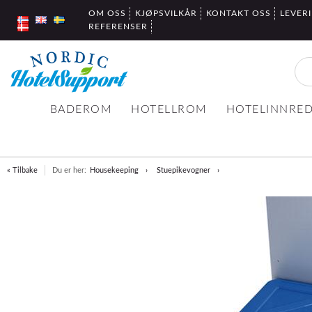
OM OSS
KJØPSVILKÅR
KONTAKT OSS
LEVER
REFERENSER
BADEROM
HOTELLROM
HOTELINNRE
« Tilbake
Du er her:
Housekeeping
Stuepikevogner