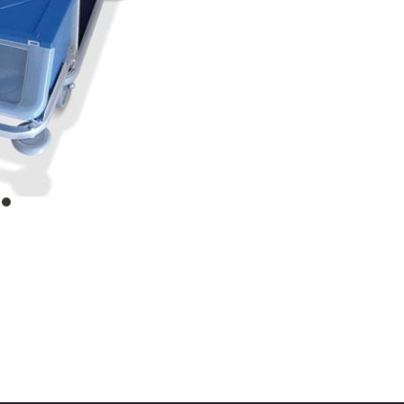
item
0