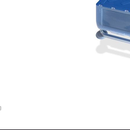
Item
1
of
1
}