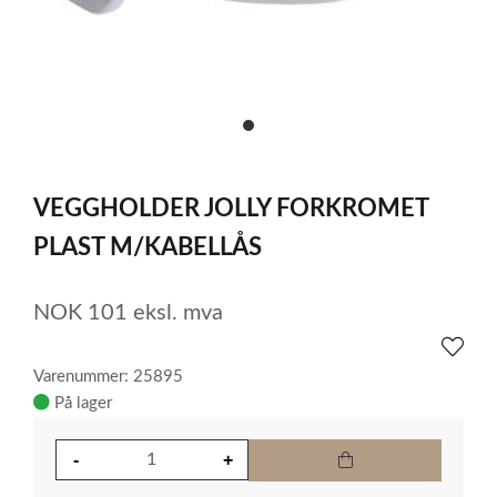
item
0
Item
1
VEGGHOLDER JOLLY FORKROMET
of
1
PLAST M/KABELLÅS
NOK
101
eksl. mva
Varenummer: 25895
På lager