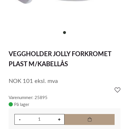
item
0
Item
1
VEGGHOLDER JOLLY FORKROMET
of
1
PLAST M/KABELLÅS
NOK
101
eksl. mva
Varenummer: 25895
På lager