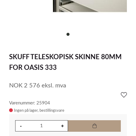
item
0
Item
1
SKUFF TELESKOPISK SKINNE 80MM
of
1
FOR OASIS 333
NOK
2 576
eksl. mva
Varenummer: 25904
Ingen på lager