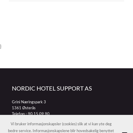
}
NORDIC HOTEL SUPPORT AS
Grini Næringspark 3
1361 Østerås
Telefon: :
90 15 09 90
E-post:
petter@nordichotelsupport.no
Vi bruker informasjonskapsler (cookies) slik at vi kan yte deg
bedre service. Informasjonskapslene blir hovedsakelig benyttet