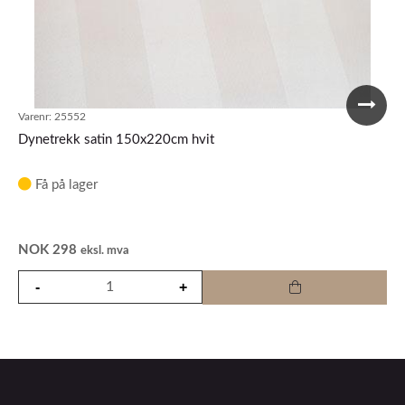
Varenr:
25552
Dynetrekk satin 150x220cm hvit
Få på lager
NOK
298
eksl. mva