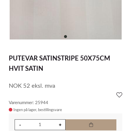
item
0
Item
1
PUTEVAR SATINSTRIPE 50X75CM
of
1
HVIT SATIN
NOK
52
eksl. mva
Varenummer: 25944
Ingen på lager