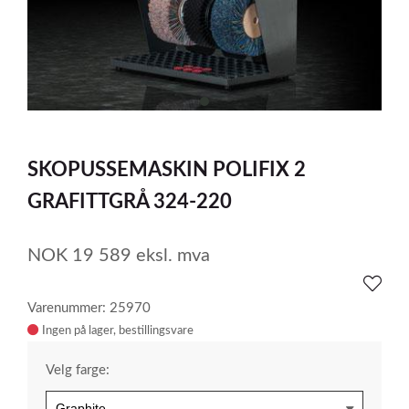
item
0
Item
1
SKOPUSSEMASKIN POLIFIX 2
of
1
GRAFITTGRÅ 324-220
NOK
19 589
eksl. mva
Varenummer: 25970
Ingen på lager
Velg farge: