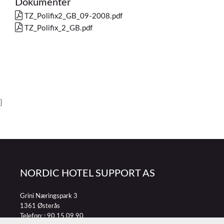
Dokumenter
TZ_Polifix2_GB_09-2008.pdf
TZ_Polifix_2_GB.pdf
}
NORDIC HOTEL SUPPORT AS
Grini Næringspark 3
1361 Østerås
Telefon: :
90 15 09 90