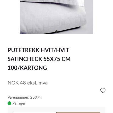
item
0
Item
1
PUTETREKK HVIT/HVIT
of
1
SATINCHECK 55X75 CM
100/KARTONG
NOK
48
eksl. mva
Varenummer: 25979
På lager