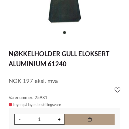
item
0
Item
1
NØKKELHOLDER GULL ELOKSERT
of
1
ALUMINIUM 61240
NOK
197
eksl. mva
Varenummer: 25981
Ingen på lager