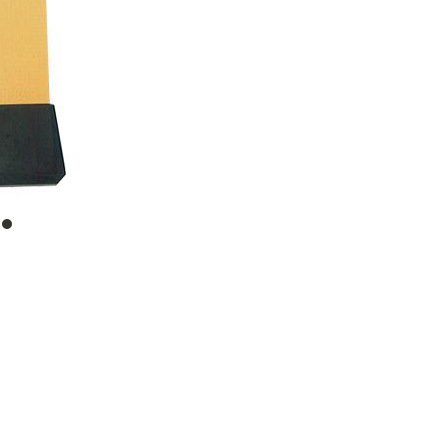
item
0