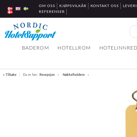
OM OSS
KJØPSVILKÅR
KONTAKT OSS
LEVER
REFERENSER
BADEROM
HOTELLROM
HOTELINNRE
« Tilbake
Du er her:
Resepsjon
Nøkkelholdere