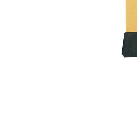
Item
1
of
1