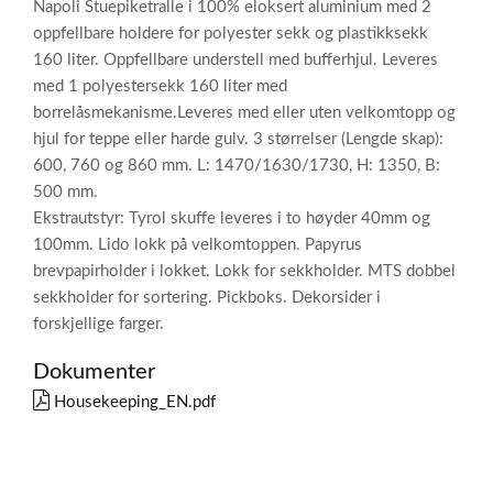
Napoli Stuepiketralle i 100% eloksert aluminium med 2
oppfellbare holdere for polyester sekk og plastikksekk
160 liter. Oppfellbare understell med bufferhjul. Leveres
med 1 polyestersekk 160 liter med
borrelåsmekanisme.Leveres med eller uten velkomtopp og
hjul for teppe eller harde gulv. 3 størrelser (Lengde skap):
600, 760 og 860 mm. L: 1470/1630/1730, H: 1350, B:
500 mm.
Ekstrautstyr: Tyrol skuffe leveres i to høyder 40mm og
100mm. Lido lokk på velkomtoppen. Papyrus
brevpapirholder i lokket. Lokk for sekkholder. MTS dobbel
sekkholder for sortering. Pickboks. Dekorsider i
forskjellige farger.
Dokumenter
Housekeeping_EN.pdf