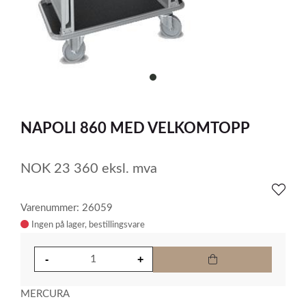
item
0
Item
1
NAPOLI 860 MED VELKOMTOPP
of
1
NOK
23 360
eksl. mva
Varenummer: 26059
Ingen på lager
MERCURA