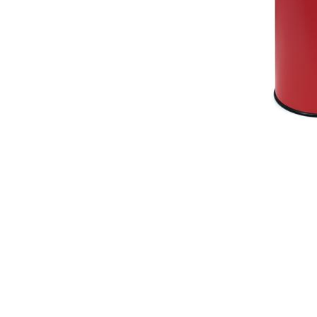
Item
1
of
1