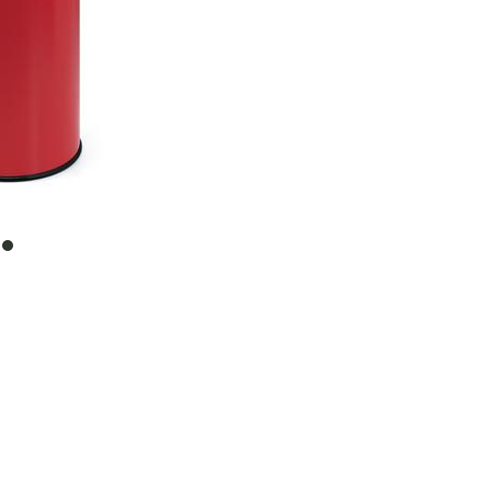
item
0