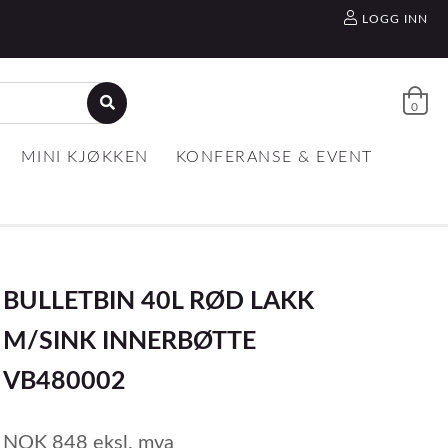
LOGG INN
0
MINI KJØKKEN
KONFERANSE & EVENT
BULLETBIN 40L RØD LAKK
M/SINK INNERBØTTE
VB480002
NOK
848
eksl. mva