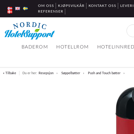
OM OSS
KJØPSVILKÅR
KONTAKT OSS
LEVER
REFERENSER
BADEROM
HOTELLROM
HOTELINNRE
« Tilbake
Du er her:
Resepsjon
Søppelbøtter
Push and Touch bøtter