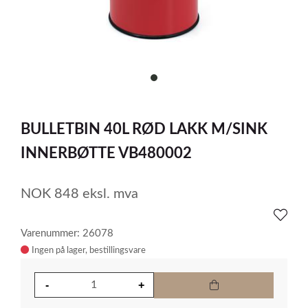
item
0
Item
1
BULLETBIN 40L RØD LAKK M/SINK
of
1
INNERBØTTE VB480002
NOK
848
eksl. mva
Varenummer: 26078
Ingen på lager