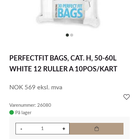
item
item
0
1
Item
1
PERFECTFIT BAGS, CAT. H, 50-60L
of
2
WHITE 12 RULLER A 10POS/KART
NOK
569
eksl. mva
Varenummer: 26080
På lager