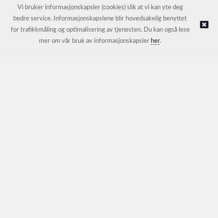
E-post:
petter@nordichotelsupport.no
Vi bruker informasjonskapsler (cookies) slik at vi kan yte deg
bedre service. Informasjonskapslene blir hovedsakelig benyttet
for trafikkmåling og optimalisering av tjenesten. Du kan også lese
© NORDIC HOTEL SUPPORT AS |
Nettbutikk levert av Kréatif
mer om vår bruk av informasjonskapsler
her
.