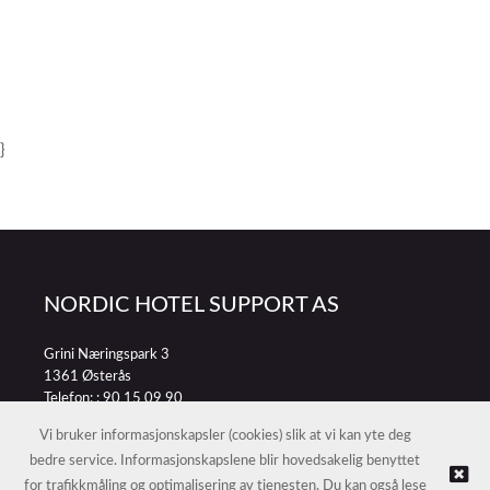
}
NORDIC HOTEL SUPPORT AS
Grini Næringspark 3
1361 Østerås
Telefon: :
90 15 09 90
E-post:
petter@nordichotelsupport.no
Vi bruker informasjonskapsler (cookies) slik at vi kan yte deg
bedre service. Informasjonskapslene blir hovedsakelig benyttet
for trafikkmåling og optimalisering av tjenesten. Du kan også lese