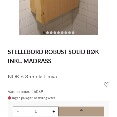
item
item
item
item
item
item
item
item
item
0
1
2
3
4
5
6
7
8
Item
1
STELLEBORD ROBUST SOLID BØK
of
9
INKL. MADRASS
NOK
6 355
eksl. mva
Varenummer: 26089
Ingen på lager