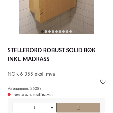
item
item
item
item
item
item
item
item
item
0
1
2
3
4
5
6
7
8
Item
1
STELLEBORD ROBUST SOLID BØK
of
9
INKL. MADRASS
NOK
6 355
eksl. mva
Varenummer: 26089
Ingen på lager