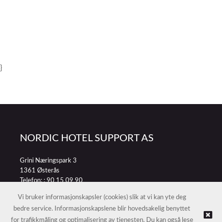
}
NORDIC HOTEL SUPPORT AS
Grini Næringspark 3
1361 Østerås
Telefon: :
90 15 09 90
E-post:
petter@nordichotelsupport.no
Vi bruker informasjonskapsler (cookies) slik at vi kan yte deg
bedre service. Informasjonskapslene blir hovedsakelig benyttet
for trafikkmåling og optimalisering av tjenesten. Du kan også lese