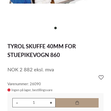
item
0
Item
1
TYROL SKUFFE 40MM FOR
of
1
STUEPIKEVOGN 860
NOK
2 882
eksl. mva
Varenummer: 26090
Ingen på lager