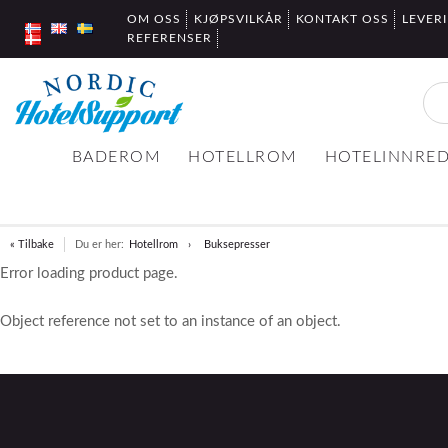
OM OSS
KJØPSVILKÅR
KONTAKT OSS
LEVER
REFERENSER
BADEROM
HOTELLROM
HOTELINNRE
« Tilbake
Du er her:
Hotellrom
Buksepresser
Error loading product page.
Object reference not set to an instance of an object.