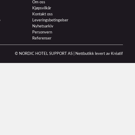
Om oss
Kjøpsvilkår
Kontakt oss
o
Leveringsbetingelser
Nyhetsarkiv
Personvern
Referenser
© NORDIC HOTEL SUPPORT AS |
Nettbutikk levert av Kréatif