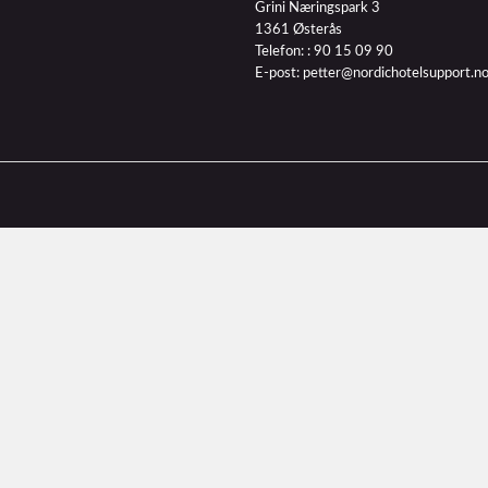
Grini Næringspark 3
1361 Østerås
Telefon: :
90 15 09 90
E-post:
petter@nordichotelsupport.n