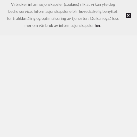
E-post:
petter@nordichotelsupport.no
Vi bruker informasjonskapsler (cookies) slik at vi kan yte deg
bedre service. Informasjonskapslene blir hovedsakelig benyttet
for trafikkmåling og optimalisering av tjenesten. Du kan også lese
© NORDIC HOTEL SUPPORT AS |
Nettbutikk levert av Kréatif
mer om vår bruk av informasjonskapsler
her
.