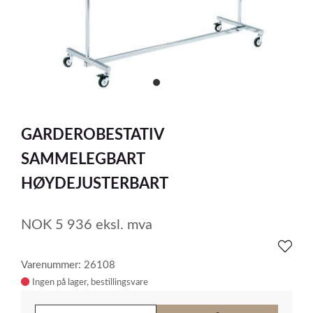
item
0
Item
1
GARDEROBESTATIV
of
1
SAMMELEGBART
HØYDEJUSTERBART
NOK
5 936
eksl. mva
Varenummer: 26108
Ingen på lager