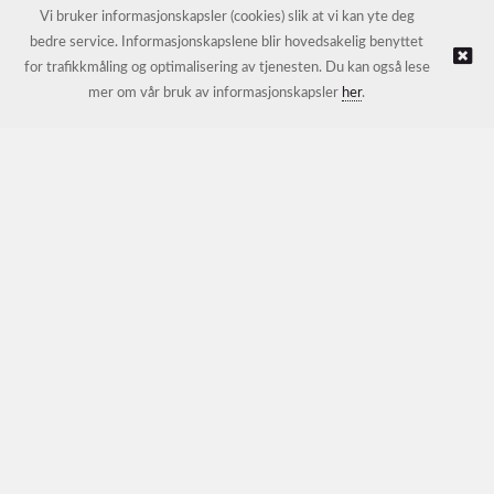
E-post:
petter@nordichotelsupport.no
Vi bruker informasjonskapsler (cookies) slik at vi kan yte deg
bedre service. Informasjonskapslene blir hovedsakelig benyttet
for trafikkmåling og optimalisering av tjenesten. Du kan også lese
© NORDIC HOTEL SUPPORT AS |
Nettbutikk levert av Kréatif
mer om vår bruk av informasjonskapsler
her
.