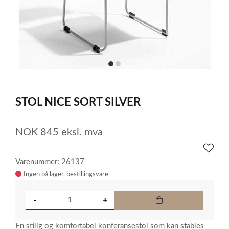
item
item
0
1
Item
1
STOL NICE SORT SILVER
of
2
NOK
845
eksl. mva
Varenummer: 26137
Ingen på lager
En stilig og komfortabel konferansestol som kan stables