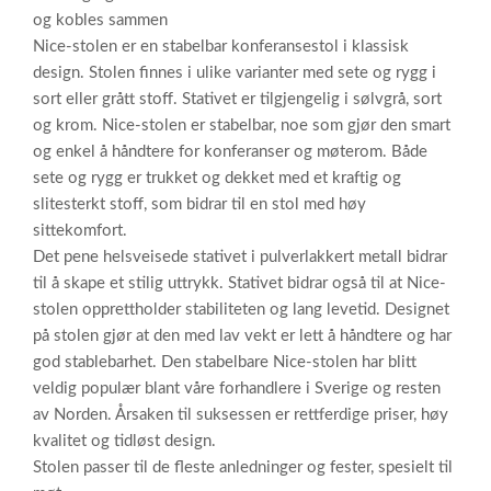
og kobles sammen
Nice-stolen er en stabelbar konferansestol i klassisk
design. Stolen finnes i ulike varianter med sete og rygg i
sort eller grått stoff. Stativet er tilgjengelig i sølvgrå, sort
og krom. Nice-stolen er stabelbar, noe som gjør den smart
og enkel å håndtere for konferanser og møterom. Både
sete og rygg er trukket og dekket med et kraftig og
slitesterkt stoff, som bidrar til en stol med høy
sittekomfort.
Det pene helsveisede stativet i pulverlakkert metall bidrar
til å skape et stilig uttrykk. Stativet bidrar også til at Nice-
stolen opprettholder stabiliteten og lang levetid. Designet
på stolen gjør at den med lav vekt er lett å håndtere og har
god stablebarhet. Den stabelbare Nice-stolen har blitt
veldig populær blant våre forhandlere i Sverige og resten
av Norden. Årsaken til suksessen er rettferdige priser, høy
kvalitet og tidløst design.
Stolen passer til de fleste anledninger og fester, spesielt til