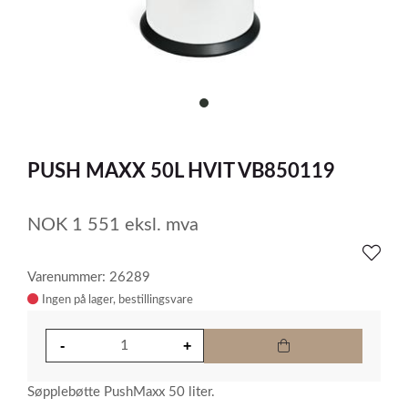
item
0
Item
1
PUSH MAXX 50L HVIT VB850119
of
1
NOK
1 551
eksl. mva
Varenummer: 26289
Ingen på lager
Søpplebøtte PushMaxx 50 liter.