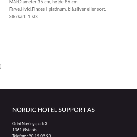
Mål:Diameter 35 cm, højde 86 cm.
Farve.Hvid.Findes i platinum, blå,silver eller sort.
Stk/kart: 1 stk
}
NORDIC HOTEL SUPPORT AS
Grini Næringspark 3
1361 Østerås
Telefon: :
90 15 09 90