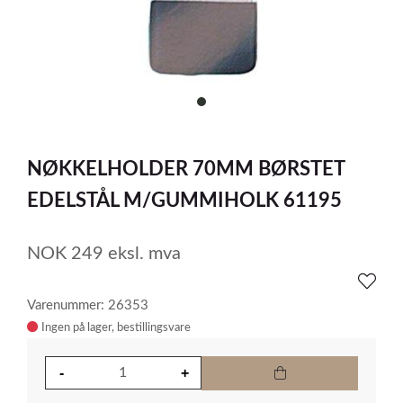
item
0
Item
1
NØKKELHOLDER 70MM BØRSTET
of
1
EDELSTÅL M/GUMMIHOLK 61195
NOK
249
eksl. mva
Varenummer: 26353
Ingen på lager