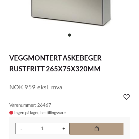
item
0
Item
1
VEGGMONTERT ASKEBEGER
of
1
RUSTFRITT 265X75X320MM
NOK
959
eksl. mva
Varenummer: 26467
Ingen på lager