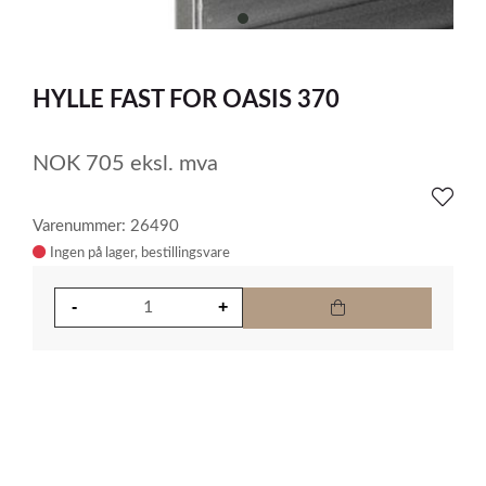
item
0
Item
1
HYLLE FAST FOR OASIS 370
of
1
NOK
705
eksl. mva
Varenummer: 26490
Ingen på lager