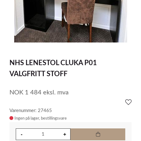
item
0
Item
1
NHS LENESTOL CLUKA P01
of
1
VALGFRITT STOFF
NOK
1 484
eksl. mva
Varenummer: 27465
Ingen på lager