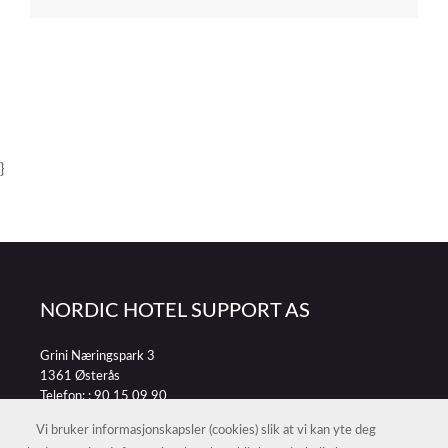
}
NORDIC HOTEL SUPPORT AS
Grini Næringspark 3
1361 Østerås
Telefon: :
90 15 09 90
E-post:
petter@nordichotelsupport.no
Vi bruker informasjonskapsler (cookies) slik at vi kan yte deg