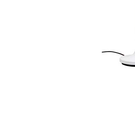
Item
1
of
1