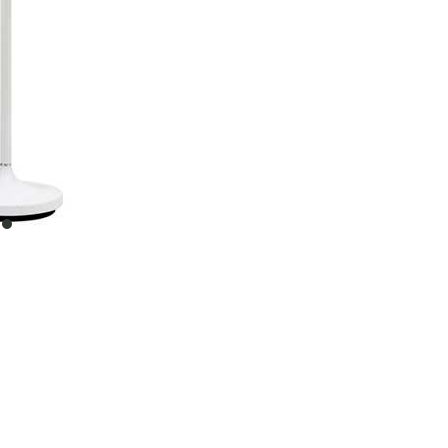
item
0