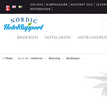
OM OSS
KJØPSVILKÅR
KONTAKT OSS
LEVER
REFERENSER
BADEROM
HOTELLROM
HOTELINNRE
« Tilbake
Du er her:
Hotellrom
Belysning
Bordlamper