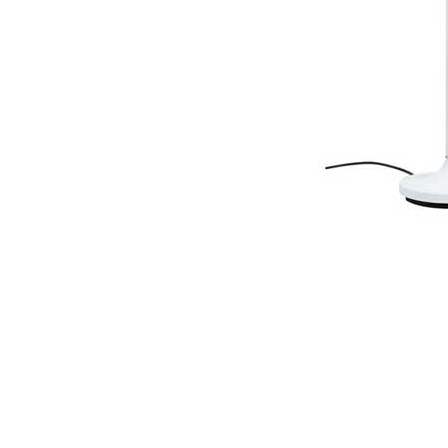
Item
1
of
1