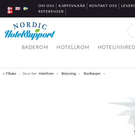
OM OSS
KJØPSVILKÅR
KONTAKT OSS
LEVER
REFERENSER
BADEROM
HOTELLROM
HOTELINNRE
« Tilbake
Du er her:
Hotellrom
Belysning
Bordlamper