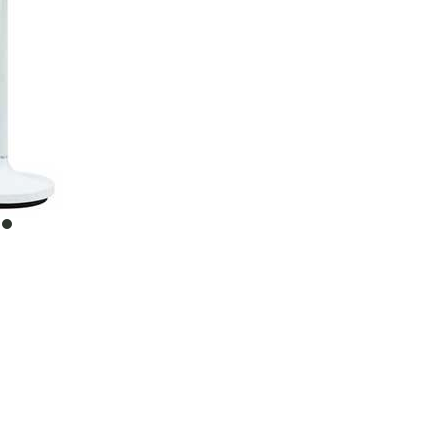
item
0