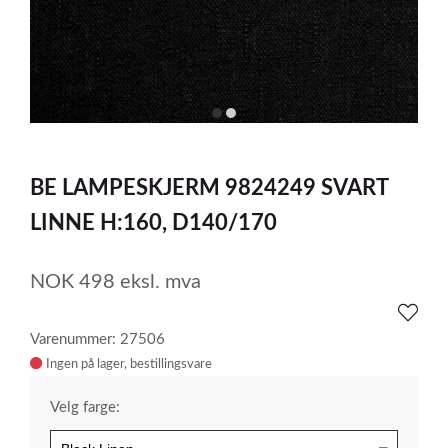
item
item
0
1
Item
1
BE LAMPESKJERM 9824249 SVART
of
2
LINNE H:160, D140/170
NOK
498
eksl. mva
Varenummer: 27506
Ingen på lager
Velg farge: