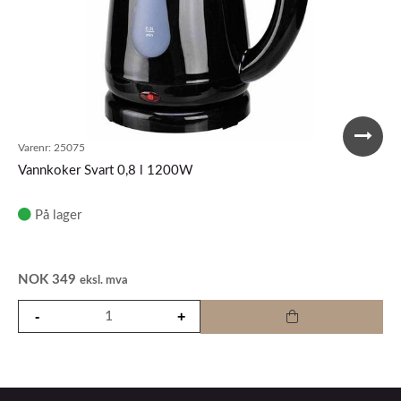
Varenr:
25075
Vannkoker Svart 0,8 l 1200W
På lager
NOK
349
eksl. mva