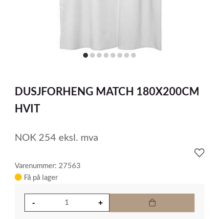
item
item
item
item
item
item
item
item
0
1
2
3
4
5
6
7
Item
1
DUSJFORHENG MATCH 180X200CM
of
8
HVIT
NOK
254
eksl. mva
Varenummer: 27563
Få på lager