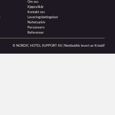
Om oss
Kjøpsvilkår
Kontakt oss
o
Leveringsbetingelser
Nyhetsarkiv
Personvern
Referenser
© NORDIC HOTEL SUPPORT AS |
Nettbutikk levert av Kréatif