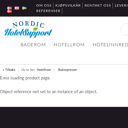
OM OSS
KJØPSVILKÅR
KONTAKT OSS
LEVER
REFERENSER
BADEROM
HOTELLROM
HOTELINNRE
« Tilbake
Du er her:
Hotellrom
Buksepresser
Error loading product page.
Object reference not set to an instance of an object.