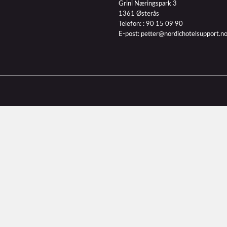
Grini Næringspark 3
1361 Østerås
Telefon: :
90 15 09 90
E-post:
petter@nordichotelsupport.n