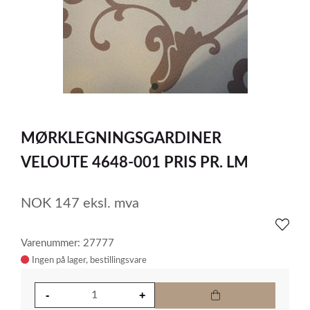
item
0
Item
1
MØRKLEGNINGSGARDINER
of
1
VELOUTE 4648-001 PRIS PR. LM
NOK
147
eksl. mva
Varenummer: 27777
Ingen på lager