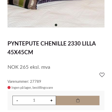
item
0
Item
1
PYNTEPUTE CHENILLE 2330 LILLA
of
1
45X45CM
NOK
265
eksl. mva
Varenummer: 27789
Ingen på lager