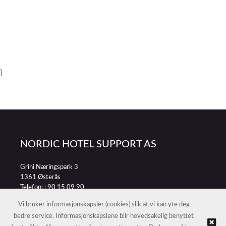
}
NORDIC HOTEL SUPPORT AS
Grini Næringspark 3
1361 Østerås
Telefon: :
90 15 09 90
E-post:
petter@nordichotelsupport.no
Vi bruker informasjonskapsler (cookies) slik at vi kan yte deg
bedre service. Informasjonskapslene blir hovedsakelig benyttet