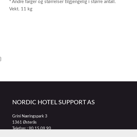
* Andre farger og størrelser tilgjengelig i større antall.
Vekt. 11 kg
}
NORDIC HOTEL SUPPORT AS
Grini Næringspark 3
1361 Østerås
Telefon: :
90 15 09 90
E-post:
petter@nordichotelsupport.no