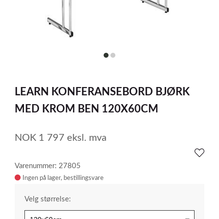
item
item
0
1
Item
1
LEARN KONFERANSEBORD BJØRK
of
2
MED KROM BEN 120X60CM
NOK
1 797
eksl. mva
Varenummer: 27805
Ingen på lager
Velg størrelse: