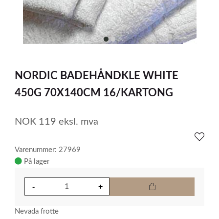
item
item
0
1
Item
1
NORDIC BADEHÅNDKLE WHITE
of
2
450G 70X140CM 16/KARTONG
NOK
119
eksl. mva
Varenummer: 27969
På lager
Nevada frotte