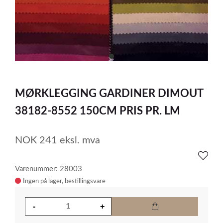
item
0
Item
1
MØRKLEGGING GARDINER DIMOUT
of
1
38182-8552 150CM PRIS PR. LM
NOK
241
eksl. mva
Varenummer: 28003
Ingen på lager